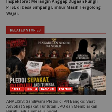
Inspektorat Merangin Anggap Dugaan Pungli
PTSL di Desa Simpang Limbur Masih Tergolong
Wajar.
RELATED STORIES
DAERAH
HUKUM
NASIONAL
POLEMIK
ANALISIS: Sandiwara Pledoi di PN Bangko: Saat
Advokat Sepakat Tuntutan JPU dan Membiarkan
Buruh Jadi Tumbal Tunggal