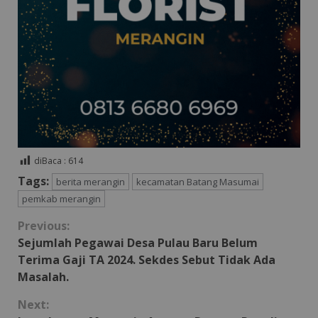
diBaca :
614
Tags:
berita merangin
kecamatan Batang Masumai
pemkab merangin
Continue
Previous:
Sejumlah Pegawai Desa Pulau Baru Belum
Reading
Terima Gaji TA 2024. Sekdes Sebut Tidak Ada
Masalah.
Next: