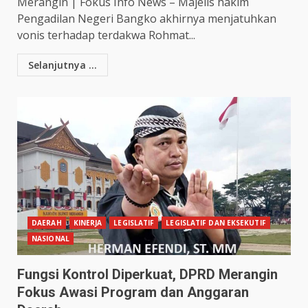
Merangin | Fokus Info News – Majelis hakim
Pengadilan Negeri Bangko akhirnya menjatuhkan
vonis terhadap terdakwa Rohmat...
Selanjutnya ...
DAERAH
KINERJA
LEGISLATIF
LEGISLATIF DAN EKSEKUTIF
NASIONAL
Fungsi Kontrol Diperkuat, DPRD Merangin
Fokus Awasi Program dan Anggaran