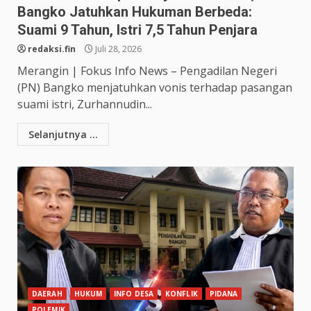
Bangko Jatuhkan Hukuman Berbeda:
Suami 9 Tahun, Istri 7,5 Tahun Penjara
redaksi.fin
Juli 28, 2026
Merangin | Fokus Info News – Pengadilan Negeri
(PN) Bangko menjatuhkan vonis terhadap pasangan
suami istri, Zurhannudin...
Selanjutnya ...
DAERAH
HUKUM
INFO DESA
KONFLIK
PIDANA
POLEMIK