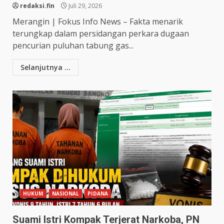
redaksi.fin
Juli 29, 2026
Merangin | Fokus Info News – Fakta menarik
terungkap dalam persidangan perkara dugaan
pencurian puluhan tabung gas...
Selanjutnya ...
HUKUM
NASIONAL
PIDANA
Suami Istri Kompak Terjerat Narkoba, PN