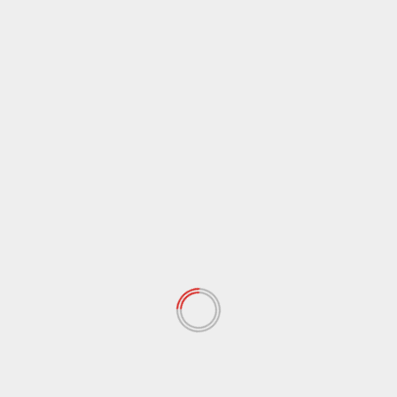
penggelapan sertifikat tanah yang berkaitan dengan
gaan
aset Tanah Kas...
ai,
Selanjutnya ...
DAERAH
HUKUM
INFO DESA
LEGISLATIF
NASIONAL
TOKOH