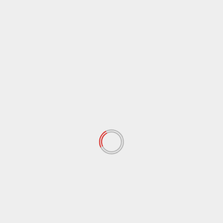
SIONAL
PIDANA
HUKUM
NASIONAL
PIDANA
on Solar Diduga untuk
Suami Istri Kompak Terjerat
Tahap Tuntutan, Jaksa
Narkoba, PN Bangko Jatuhkan
t Dua Terdakwa 9
Hukuman Berbeda: Suami 9 Tahun,
ra
Istri 7,5 Tahun Penjara
Juli 28, 2026