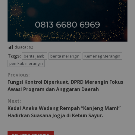
diBaca :
92
Tags:
berita jambi
berita merangin
Kemenag Merangin
pemkab merangin
Continue
Previous:
Fungsi Kontrol Diperkuat, DPRD Merangin Fokus
Reading
Awasi Program dan Anggaran Daerah
Next:
Kedai Aneka Wedang Rempah “Kanjeng Mami”
Hadirkan Suasana Jogja di Kebun Sayur.