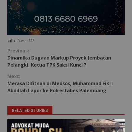
diBaca :
223
Continue
Previous:
Dinamika Dugaan Markup Proyek Jembatan
Reading
Pelangki, Ketua TPK Saksi Kunci ?
Next:
Merasa Difitnah di Medsos, Muhammad Fikri
Abdillah Lapor ke Polrestabes Palembang
RELATED STORIES