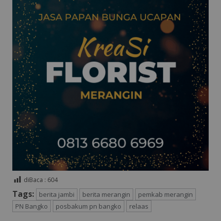
diBaca :
604
Tags:
berita jambi
berita merangin
pemkab merangin
PN Bangko
posbakum pn bangko
relaas