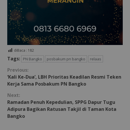
diBaca :
182
Tags:
PN Bangko
posbakum pn bangko
relaas
Continue
Previous:
‘Kali Ke-Dua’, LBH Prioritas Keadilan Resmi Teken
Reading
Kerja Sama Posbakum PN Bangko
Next:
Ramadan Penuh Kepedulian, SPPG Dapur Tugu
Adipura Bagikan Ratusan Takjil di Taman Kota
Bangko