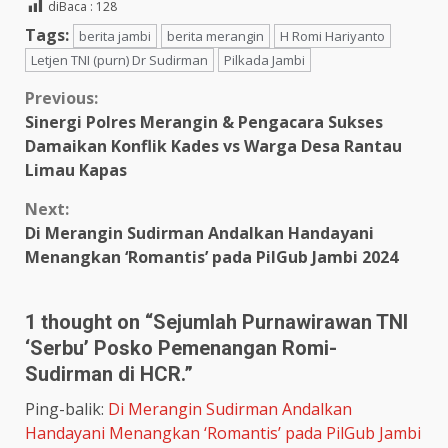
diBaca :
128
Tags:
berita jambi
berita merangin
H Romi Hariyanto
Letjen TNI (purn) Dr Sudirman
Pilkada Jambi
Continue
Previous:
Sinergi Polres Merangin & Pengacara Sukses
Reading
Damaikan Konflik Kades vs Warga Desa Rantau
Limau Kapas
Next:
Di Merangin Sudirman Andalkan Handayani
Menangkan ‘Romantis’ pada PilGub Jambi 2024
1 thought on “
Sejumlah Purnawirawan TNI
‘Serbu’ Posko Pemenangan Romi-
Sudirman di HCR.
”
Ping-balik:
Di Merangin Sudirman Andalkan
Handayani Menangkan ‘Romantis’ pada PilGub Jambi