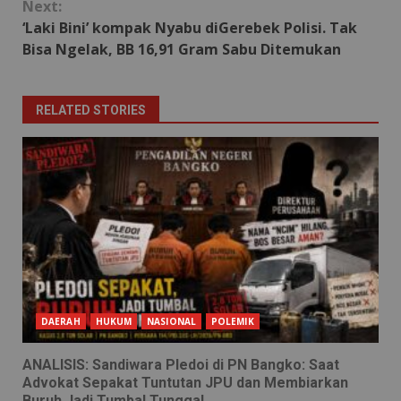
Next:
‘Laki Bini’ kompak Nyabu diGerebek Polisi. Tak
Bisa Ngelak, BB 16,91 Gram Sabu Ditemukan
RELATED STORIES
DAERAH
HUKUM
NASIONAL
POLEMIK
ANALISIS: Sandiwara Pledoi di PN Bangko: Saat
Advokat Sepakat Tuntutan JPU dan Membiarkan
Buruh Jadi Tumbal Tunggal