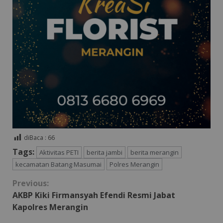
diBaca :
66
Tags:
Aktivitas PETI
berita jambi
berita merangin
kecamatan Batang Masumai
Polres Merangin
Continue
Previous:
AKBP Kiki Firmansyah Efendi Resmi Jabat
Reading
Kapolres Merangin