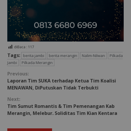
diBaca :
117
Tags:
berita jambi
berita merangin
Nalim-Nilwan
Pilkada
Jambi
Pilkada Merangin
Continue
Previous:
Laporan Tim SUKA terhadap Ketua Tim Koalisi
Reading
MENAWAN, DiPutuskan Tidak Terbukti
Next:
Tim Sumut Romantis & Tim Pemenangan Kab
Merangin, Melebur. Soliditas Tim Kian Kentara