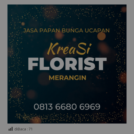
diBaca :
71