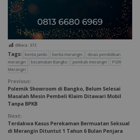
diBaca :
372
Tags:
berita jambi
berita merangin
dinas pendidikan
merangin
kecamatan Bangko
pemkab merangin
PGRI
Merangin
Continue
Previous:
Polemik Showroom di Bangko, Belum Selesai
Reading
Masalah Mesin Pembeli Klaim Ditawari Mobil
Tanpa BPKB
Next:
Terdakwa Kasus Perekaman Bermuatan Seksual
di Merangin Dituntut 1 Tahun 6 Bulan Penjara