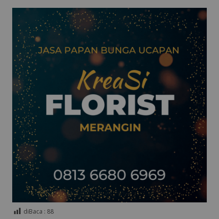
diBaca :
88