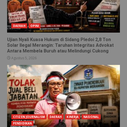
DAERAH
OPINI
Ujian Nyali Kuasa Hukum di Sidang Pledoi 2,8 Ton
Solar Ilegal Merangin: Taruhan Integritas Advokat
Antara Membela Buruh atau Melindungi Cukong
Agustus 5, 2026
CITIZEN JOURNALISM
DAERAH
KINERJA
NASIONAL
PENDIDIKAN