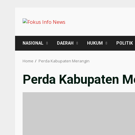
Skip
to
content
NASIONAL
DAERAH
HUKUM
POLITIK
Home
Perda Kabupaten Merangin
Perda Kabupaten M