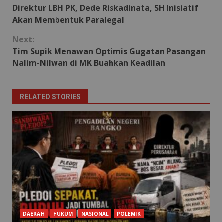
Direktur LBH PK, Dede Riskadinata, SH Inisiatif
Reading
Akan Membentuk Paralegal
Next:
Tim Supik Menawan Optimis Gugatan Pasangan
Nalim-Nilwan di MK Buahkan Keadilan
RELATED STORIES
DAERAH
HUKUM
NASIONAL
POLEMIK