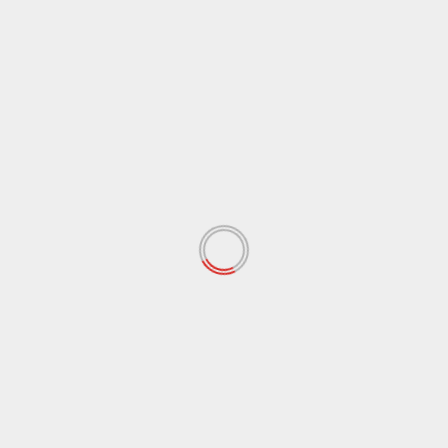
DAERAH
HUKUM
INFO DESA
KONFLIK
tan
Dalam Tekanan Publik, Pucuk Pimpinan
Desa Sungai Lalang Berganti.
redaksi.fin
April 24, 2025
asi
Merangin, Fokus Info News — Ratusan warga Desa
Sungai Lalang, Kecamatan Lembah Masurai,
Kabupaten Merangin, Rabu (23/4/25),...
Selanjutnya ...