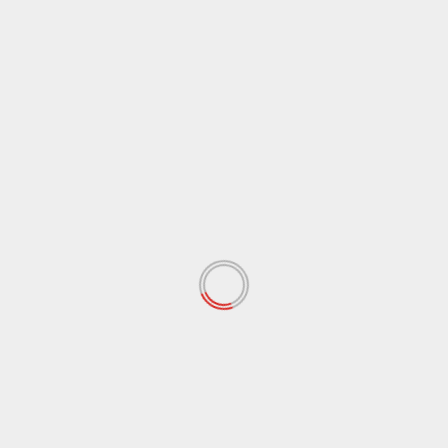
DAERAH
KINERJA
PIDANA
r
Direktur RSD Kol Abundjani Bangko
Laporkan Dua Akun Facebook. Diduga
Lakukan Tindakan Pencemaran Nama Baik.
redaksi.fin
September 26, 2024
m,
Merangin | fokusinfonews.com : Merasa tidak