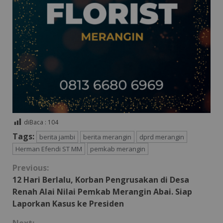
diBaca :
104
Tags:
berita jambi
berita merangin
dprd merangin
Herman Efendi ST MM
pemkab merangin
Continue
Previous:
12 Hari Berlalu, Korban Pengrusakan di Desa
Reading
Renah Alai Nilai Pemkab Merangin Abai. Siap
Laporkan Kasus ke Presiden
Next: