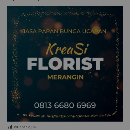
diBaca :
2,167