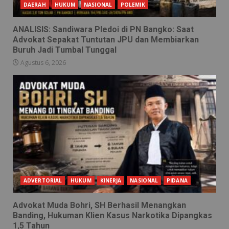
DAERAH
HUKUM
NASIONAL
POLEMIK
ANALISIS: Sandiwara Pledoi di PN Bangko: Saat
Advokat Sepakat Tuntutan JPU dan Membiarkan
Buruh Jadi Tumbal Tunggal
Agustus 6, 2026
ADVERTORIAL
HUKUM
KINERJA
NASIONAL
PIDANA
Advokat Muda Bohri, SH Berhasil Menangkan
Banding, Hukuman Klien Kasus Narkotika Dipangkas
1,5 Tahun