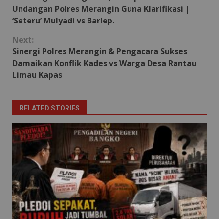
Reading
Undangan Polres Merangin Guna Klarifikasi |
‘Seteru’ Mulyadi vs Barlep.
Next:
Sinergi Polres Merangin & Pengacara Sukses
Damaikan Konflik Kades vs Warga Desa Rantau
Limau Kapas
RELATED STORIES