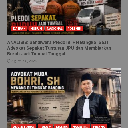
DAERAH
HUKUM
NASIONAL
POLEMIK
ANALISIS: Sandiwara Pledoi di PN Bangko: Saat
Advokat Sepakat Tuntutan JPU dan Membiarkan
Buruh Jadi Tumbal Tunggal
Agustus 6, 2026
ADVERTORIAL
HUKUM
KINERJA
NASIONAL
PIDANA