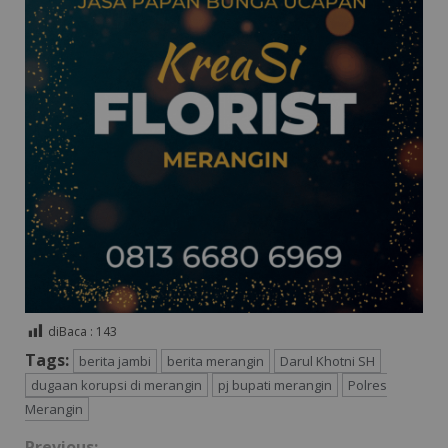
diBaca :
143
Tags:
berita jambi
berita merangin
Darul Khotni SH
dugaan korupsi di merangin
pj bupati merangin
Polres
Merangin
Previous: