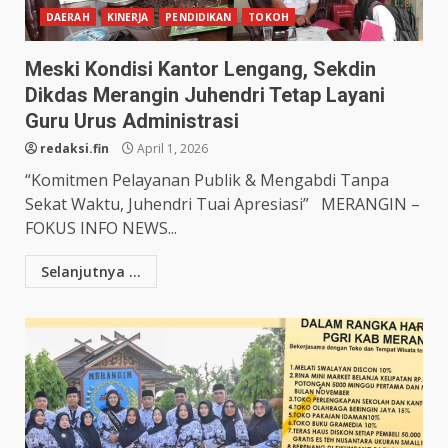
DAERAH
KINERJA
PENDIDIKAN
TOKOH
Meski Kondisi Kantor Lengang, Sekdin
Dikdas Merangin Juhendri Tetap Layani
Guru Urus Administrasi
redaksi.fin
April 1, 2026
“Komitmen Pelayanan Publik & Mengabdi Tanpa
Sekat Waktu, Juhendri Tuai Apresiasi” MERANGIN –
FOKUS INFO NEWS...
Selanjutnya ...