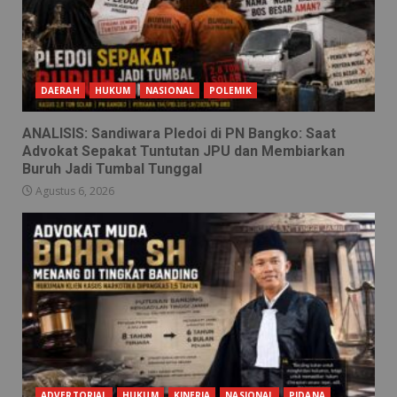
DAERAH
HUKUM
NASIONAL
POLEMIK
ANALISIS: Sandiwara Pledoi di PN Bangko: Saat
Advokat Sepakat Tuntutan JPU dan Membiarkan
Buruh Jadi Tumbal Tunggal
Agustus 6, 2026
ADVERTORIAL
HUKUM
KINERJA
NASIONAL
PIDANA