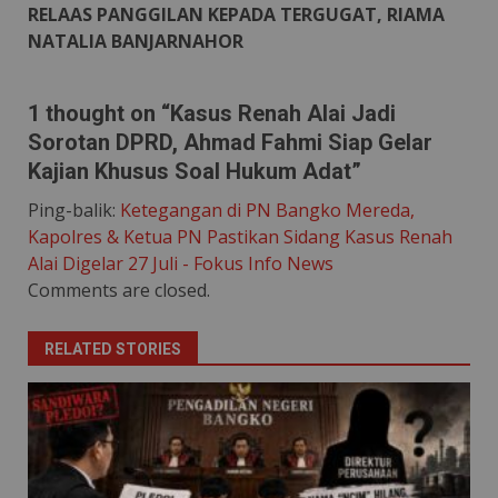
RELAAS PANGGILAN KEPADA TERGUGAT, RIAMA
NATALIA BANJARNAHOR
1 thought on “
Kasus Renah Alai Jadi
Sorotan DPRD, Ahmad Fahmi Siap Gelar
Kajian Khusus Soal Hukum Adat
”
Ping-balik:
Ketegangan di PN Bangko Mereda,
Kapolres & Ketua PN Pastikan Sidang Kasus Renah
Alai Digelar 27 Juli - Fokus Info News
Comments are closed.
RELATED STORIES