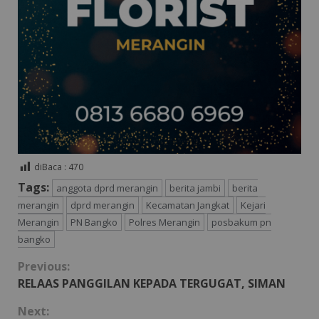
diBaca :
470
Tags:
anggota dprd merangin
berita jambi
berita
merangin
dprd merangin
Kecamatan Jangkat
Kejari
Merangin
PN Bangko
Polres Merangin
posbakum pn
bangko
Continue
Previous:
RELAAS PANGGILAN KEPADA TERGUGAT, SIMAN
Reading
Next: