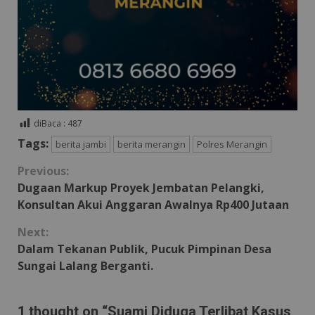
diBaca :
487
Tags:
berita jambi
berita merangin
Polres Merangin
Continue
Previous:
Dugaan Markup Proyek Jembatan Pelangki,
Reading
Konsultan Akui Anggaran Awalnya Rp400 Jutaan
Next:
Dalam Tekanan Publik, Pucuk Pimpinan Desa
Sungai Lalang Berganti.
1 thought on “
Suami Diduga Terlibat Kasus