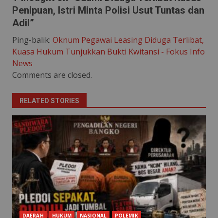
Penipuan, Istri Minta Polisi Usut Tuntas dan
Adil
”
Ping-balik:
Oknum Pegawai Leasing Diduga Terlibat,
Kuasa Hukum Tunjukkan Bukti Kwitansi - Fokus Info
News
Comments are closed.
RELATED STORIES
DAERAH
HUKUM
NASIONAL
POLEMIK